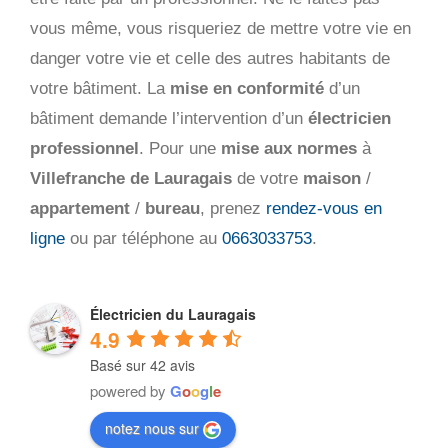
vous même, vous risqueriez de mettre votre vie en
danger votre vie et celle des autres habitants de
votre bâtiment. La
mise en conformité
d’un
bâtiment demande l’intervention d’un
électricien
professionnel
. Pour une
mise aux normes
à
Villefranche de Lauragais
de votre
maison
/
appartement
/
bureau
, prenez
rendez-vous en
ligne
ou par téléphone au
0663033753
.
Électricien du Lauragais
4.9
Basé sur 42 avis
powered by
G
o
o
g
l
e
notez nous sur