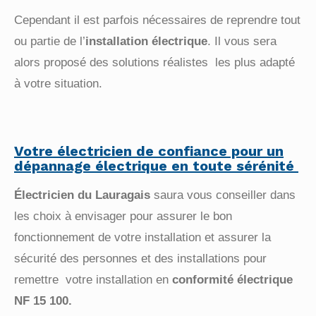
Cependant il est parfois nécessaires de reprendre tout
ou partie de l’
installation électrique
. Il vous
sera
alors proposé des solutions réalistes les plus adapté
à votre situation.
INFORMATIONS GÉNÉRALES
Votre
é
lectricien de confiance pour un
dépannage
é
lectrique en toute sérénité
9 Rue de la Liberté,
Électricien du Lauragais
saura vous conseiller dans
31290 Villefranche-de-Lauragais
les choix à envisager pour assurer le bon
contact@electricien-du-lauragais.fr
fonctionnement
de votre installation et assurer la
sécurité des personnes et des installations pour
remettre
votre installation en
conformité électrique
NF 15 100.
Lundi
08:00–18:00