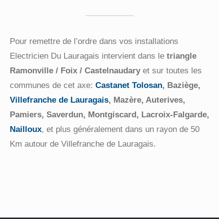
Mardi
08:00–18:00
Mercredi
08:00–18:00
Jeudi
08:00–18:00
Pour remettre de l’ordre dans vos installations
Vendredi
08:00–18:00
Electricien Du Lauragais intervient dans le
triangle
Samedi
08:00–18:00
Ramonville / Foix / Castelnaudary
et sur toutes les
Dimanche
Fermé
communes de cet axe:
Castanet Tolosan
,
Baziège,
Villefranche de Lauragais
, Mazère, Auterives,
Pamiers, Saverdun, Montgiscard, Lacroix-Falgarde,
NOS SERVICES
Nailloux
, et plus généralement dans un rayon de 50
Km autour de Villefranche de Lauragais.
ACCUEIL
MISE AUX NORMES
RÉNOVATION ÉLECTRIQUE